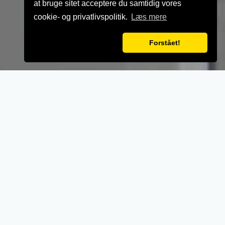
at bruge sitet acceptere du samtidig vores
cookie- og privatlivspolitik.
Læs mere
Forstået!
VELKOMMEN TIL
Sis Kulgrill
- Når vi laver mad til vores kunder, lægger vi
vægt på kvalitet, service og renlighed.
- Stort udvalg i lækre oplevelser for ganen.
- Udsøgte råvarer og en nænsom stræben
efter det perfekte sikrer en oplevelse udover
det sædvanglige.
- Personlig betjening med et smil